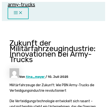
army-trucks
Zum
Inhalt
Main
springen
Menu
Zukunft der
Militärfahrzeugindustrie:
Innovationen bei Army-
Trucks
Von
tina_meyer
/
10. Juli 2025
Militärfahrzeuge der Zukunft: Wie PBN Army-Trucks die
Verteidigungsindustrie revolutioniert
Die Verteidigungstechnologie entwickelt sich rasant –
und mittendrin steht ein Unternehmen, das die Grenzen