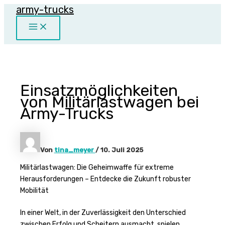
army-trucks
Zum
Inhalt
Main
springen
Menu
Einsatzmöglichkeiten
von Militärlastwagen bei
Army-Trucks
Von
tina_meyer
/
10. Juli 2025
Militärlastwagen: Die Geheimwaffe für extreme
Herausforderungen – Entdecke die Zukunft robuster
Mobilität
In einer Welt, in der Zuverlässigkeit den Unterschied
zwischen Erfolg und Scheitern ausmacht, spielen